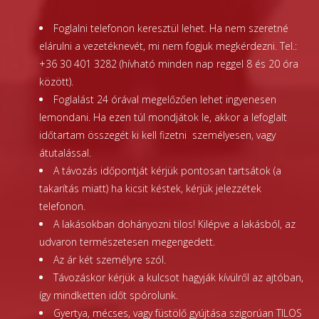
Foglalni telefonon keresztül lehet. Ha nem szeretné
elárulni a vezetéknevét, mi nem fogjuk megkérdezni. Tel.:
+36 30 401 3282 (hívható minden nap reggel 8 és 20 óra
között).
Foglalást 24 órával megelőzően lehet ingyenesen
lemondani. Ha ezen túl mondjátok le, akkor a lefoglalt
időtartam összegét ki kell fizetni személyesen, vagy
átutalással.
A távozás időpontját kérjük pontosan tartsátok (a
takarítás miatt) ha kicsit késtek, kérjük jelezzétek
telefonon.
A lakásokban dohányozni tilos! Kilépve a lakásból, az
udvaron természetesen megengedett.
Az ár két személyre szól.
Távozáskor kérjük a kulcsot hagyják kívülről az ajtóban,
így mindketten időt spórolunk.
Gyertya, mécses, vagy füstölő gyújtása szigorúan TILOS