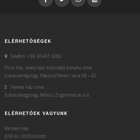
ELÉRHETŐSÉGEK
Telefon: +36 30 401 3282
Piros ház, Arany ház, Különálló konyha címe:
Iszkaszentgyörgy, Rákóczi Ferenc utca 58 – 62.
Fekete ház címe:
Iszkaszentgyörgy, Móricz Zsigmond utca 6.
ELÉRHETŐEK VAGYUNK
Minden nap
8:00 és 20:00 között.