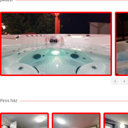
/
Piros ház