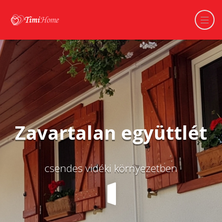
Zavartalan együttlét
csendes vidéki környezetben