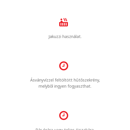
Jakuzzi használat.
Ásványvízzel feltöltött hűtőszekrény,
melyből ingyen fogyaszthat.
Pár órára vagy teljes éjszakára.